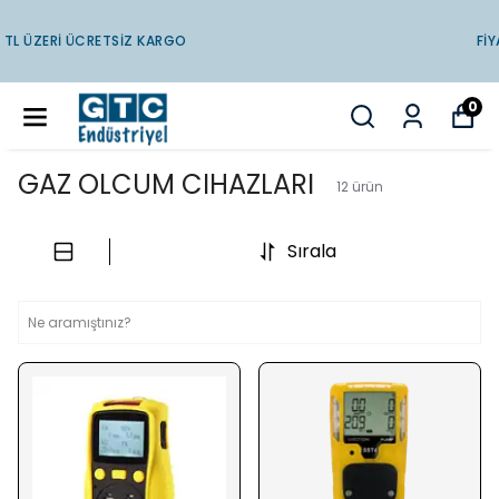
FIYATLARIMIZA KDV DAHILDIR
0
GAZ OLCUM CIHAZLARI
12
ürün
Sırala