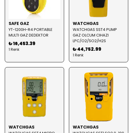
SAFE GAZ
WATCHGAS
YT-1200H-R4 PORTABLE
WATCHGAS SST4 PUMP
MULTI GAZ DEDEKTOR
GAZ OLCUM CIHAZI
LPC/O2/SO2/H2S
₺ 16,453.39
₺ 44,752.99
1 Renk
1 Renk
WATCHGAS
WATCHGAS